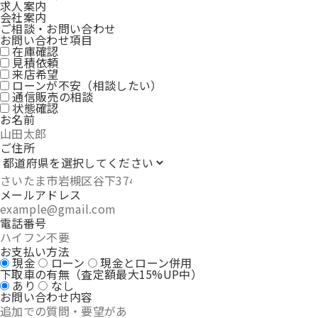
求人案内
会社案内
ご相談・お問い合わせ
お問い合わせ項目
在庫確認
見積依頼
来店希望
ローンが不安（相談したい）
通信販売の相談
状態確認
お名前
ご住所
メールアドレス
電話番号
お支払い方法
現金
ローン
現金とローン併用
下取車の有無（査定額最大15%UP中）
あり
なし
お問い合わせ内容