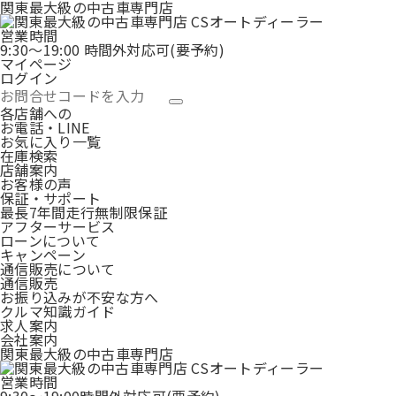
関東最大級の中古車専門店
営業時間
9:30〜19:00 時間外対応可(要予約)
マイページ
ログイン
各店舗への
お電話・LINE
お気に入り一覧
在庫検索
店舗案内
お客様の声
保証・サポート
最長7年間走行無制限保証
アフターサービス
ローンについて
キャンペーン
通信販売について
通信販売
お振り込みが不安な方へ
クルマ知識ガイド
求人案内
会社案内
関東最大級の中古車専門店
営業時間