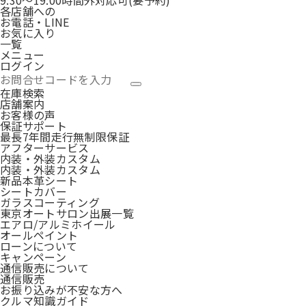
9:30〜19:00
時間外対応可(要予約)
各店舗への
お電話・LINE
お気に入り
一覧
メニュー
ログイン
在庫検索
店舗案内
お客様の声
保証サポート
最長7年間走行無制限保証
アフターサービス
内装・外装カスタム
内装・外装カスタム
新品本革シート
シートカバー
ガラスコーティング
東京オートサロン出展一覧
エアロ/アルミホイール
オールペイント
ローンについて
キャンペーン
通信販売について
通信販売
お振り込みが不安な方へ
クルマ知識ガイド