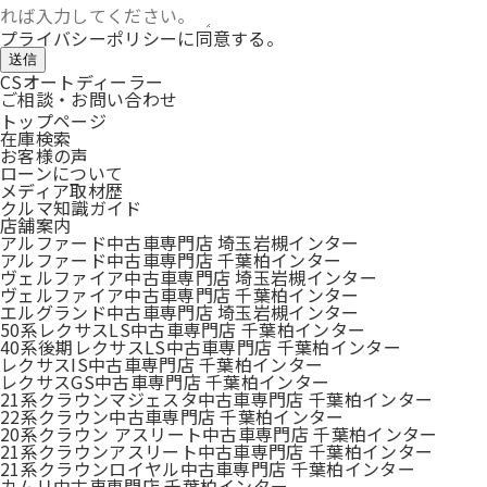
プライバシーポリシー
に同意する。
送信
CSオートディーラー
ご相談・お問い合わせ
トップページ
在庫検索
お客様の声
ローンについて
メディア取材歴
クルマ知識ガイド
店舗案内
アルファード中古車専門店 埼玉岩槻インター
アルファード中古車専門店 千葉柏インター
ヴェルファイア中古車専門店 埼玉岩槻インター
ヴェルファイア中古車専門店 千葉柏インター
エルグランド中古車専門店 埼玉岩槻インター
50系レクサスLS中古車専門店 千葉柏インター
40系後期レクサスLS中古車専門店 千葉柏インター
レクサスIS中古車専門店 千葉柏インター
レクサスGS中古車専門店 千葉柏インター
21系クラウンマジェスタ中古車専門店 千葉柏インター
22系クラウン中古車専門店 千葉柏インター
20系クラウン アスリート中古車専門店 千葉柏インター
21系クラウンアスリート中古車専門店 千葉柏インター
21系クラウンロイヤル中古車専門店 千葉柏インター
カムリ中古車専門店 千葉柏インター