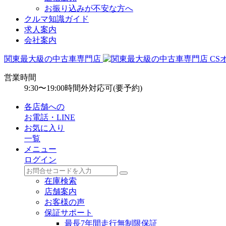
お振り込みが不安な方へ
クルマ知識ガイド
求人案内
会社案内
関東最大級の中古車専門店
営業時間
9:30〜19:00
時間外対応可(要予約)
各店舗への
お電話・LINE
お気に入り
一覧
メニュー
ログイン
在庫検索
店舗案内
お客様の声
保証サポート
最長7年間走行無制限保証