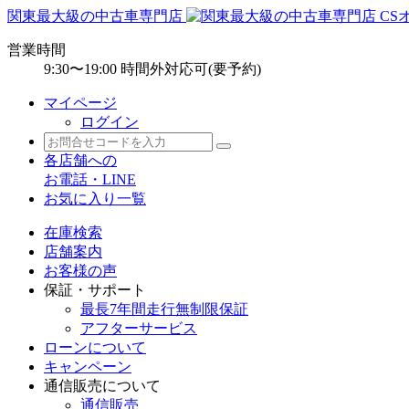
関東最大級の中古車専門店
営業時間
9:30〜19:00 時間外対応可(要予約)
マイページ
ログイン
各店舗への
お電話・LINE
お気に入り一覧
在庫検索
店舗案内
お客様の声
保証・サポート
最長7年間走行無制限保証
アフターサービス
ローンについて
キャンペーン
通信販売について
通信販売