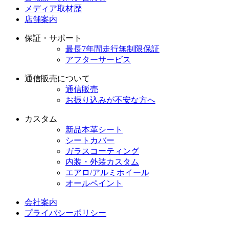
メディア取材歴
店舗案内
保証・サポート
最長7年間走行無制限保証
アフターサービス
通信販売について
通信販売
お振り込みが不安な方へ
カスタム
新品本革シート
シートカバー
ガラスコーティング
内装・外装カスタム
エアロ/アルミホイール
オールペイント
会社案内
プライバシーポリシー