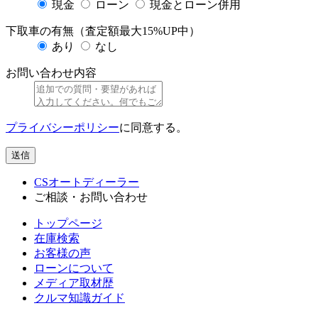
現金
ローン
現金とローン併用
下取車の有無（査定額最大15%UP中）
あり
なし
お問い合わせ内容
プライバシーポリシー
に同意する。
送信
CSオートディーラー
ご相談・お問い合わせ
トップページ
在庫検索
お客様の声
ローンについて
メディア取材歴
クルマ知識ガイド