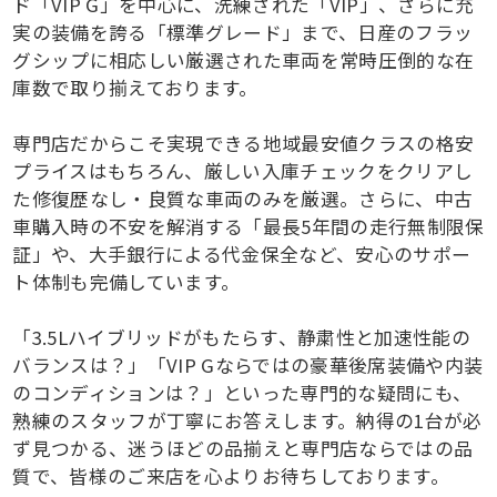
ド「VIP G」を中心に、洗練された「VIP」、さらに充
実の装備を誇る「標準グレード」まで、日産のフラッ
グシップに相応しい厳選された車両を常時圧倒的な在
庫数で取り揃えております。
専門店だからこそ実現できる地域最安値クラスの格安
プライスはもちろん、厳しい入庫チェックをクリアし
た修復歴なし・良質な車両のみを厳選。さらに、中古
車購入時の不安を解消する「最長5年間の走行無制限保
証」や、大手銀行による代金保全など、安心のサポー
ト体制も完備しています。
「3.5Lハイブリッドがもたらす、静粛性と加速性能の
バランスは？」「VIP Gならではの豪華後席装備や内装
のコンディションは？」といった専門的な疑問にも、
熟練のスタッフが丁寧にお答えします。納得の1台が必
ず見つかる、迷うほどの品揃えと専門店ならではの品
質で、皆様のご来店を心よりお待ちしております。