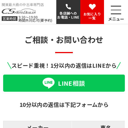
関東最大級の中古車専門店
各店舗への
お気に入り
9:30〜19:00
お電話・LINE
一覧
メニュー
営業時間
時間外対応可(要予約)
ご相談・お問い合わせ
スピード重視！1分以内の返信はLINEから
LINE相談
10分以内の返信は下記フォームから
メーカー
車名