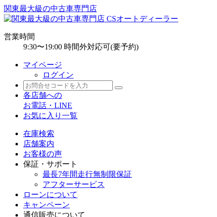
関東最大級の中古車専門店
営業時間
9:30〜19:00 時間外対応可(要予約)
マイページ
ログイン
各店舗への
お電話・LINE
お気に入り一覧
在庫検索
店舗案内
お客様の声
保証・サポート
最長7年間走行無制限保証
アフターサービス
ローンについて
キャンペーン
通信販売について