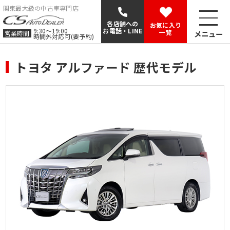
関東最大級の中古車専門店
各店舗への
お気に入り
9:30〜19:00
お電話・LINE
一覧
メニュー
営業時間
時間外対応可(要予約)
トヨタ アルファード 歴代モデル