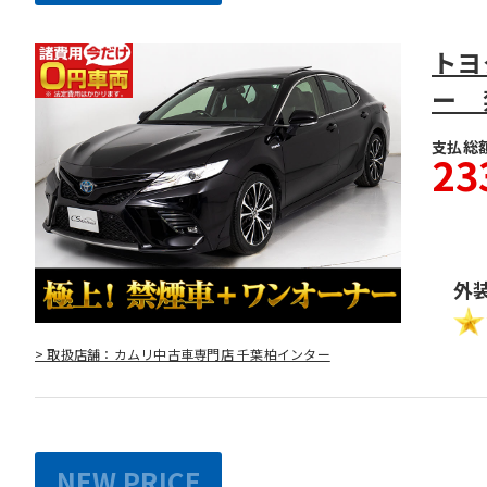
トヨ
ー 
支払総
23
外
> 取扱店舗：カムリ中古車専門店 千葉柏インター
NEW PRICE