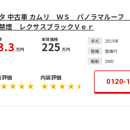
タ 中古車 カムリ ＷＳ パノラマルーフ
禁煙 レクサスブラックＶｅｒ
額
本体価格
年式
2019年
3.3
225
万円
万円
整備
整備付
駆動
2WD
装評価
内装評価
0120-