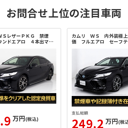
お問合せ上位の注目車両
ＷＳレザーＰＫＧ 禁煙
カムリ ＷＳ 内外装極上
ウンドエアロ ４本出マフ
価 フルエアロ セーフテ
支払総額
.9
万円
249.2
(税込)
万円
(税