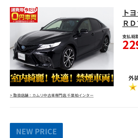
トヨ
ＲＤ
支払総
22
外
> 取扱店舗：カムリ中古車専門店 千葉柏インター
NEW PRICE