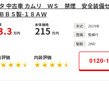
タ 中古車 カムリ ＷＳ 禁煙 安全装備
ＢＢＳ製-１８ＡＷ
額
本体価格
年式
2019年
3.3
215
万円
万円
整備
整備付
駆動
2WD
装評価
内装評価
0120-