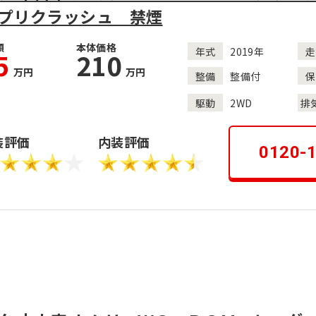
プリクラッシュ 禁煙
額
本体価格
年式
2019年
走
5
210
万円
万円
整備
整備付
保
駆動
2WD
排
装評価
内装評価
0120-