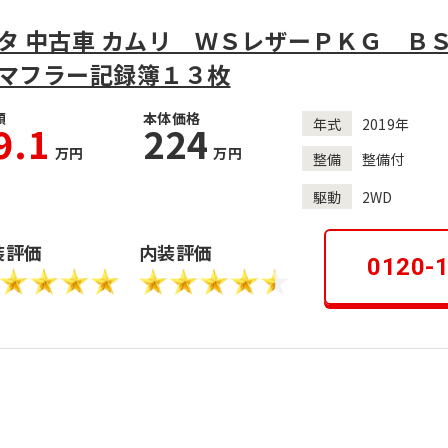
タ 中古車 カムリ ＷＳレザーＰＫＧ Ｂ
マフラー記録簿１３枚
額
本体価格
年式
2019年
9.1
224
万円
万円
整備
整備付
駆動
2WD
装評価
内装評価
0120-