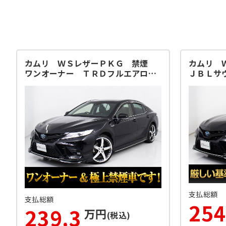
カムリ ＷＳレザーＰＫＧ 禁煙
カムリ 
ワンオーナー ＴＲＤフルエアロ
ＪＢＬサ
２０ＡＷ
ラー
支払総額
支払総額
254
239.3
万円
(税込)