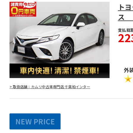
トヨ
ス 
支払総
22
外
> 取扱店舗：カムリ中古車専門店 千葉柏インター
NEW PRICE