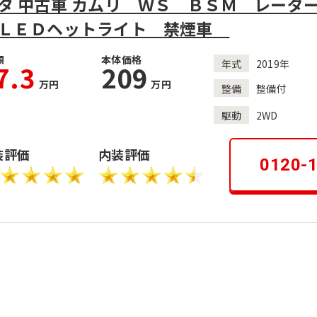
タ 中古車 カムリ ＷＳ ＢＳＭ レーダ
ＬＥＤヘットライト 禁煙車
額
本体価格
年式
2019年
7.3
209
万円
万円
整備
整備付
駆動
2WD
装評価
内装評価
0120-