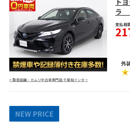
トヨ
ラ 
支払総
21
外
> 取扱店舗：カムリ中古車専門店 千葉柏インター
NEW PRICE