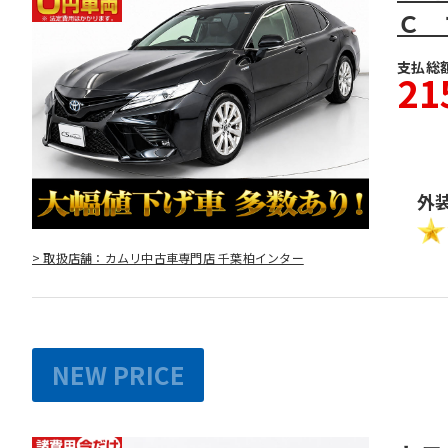
Ｃ 
支払総
21
外
> 取扱店舗：カムリ中古車専門店 千葉柏インター
NEW PRICE