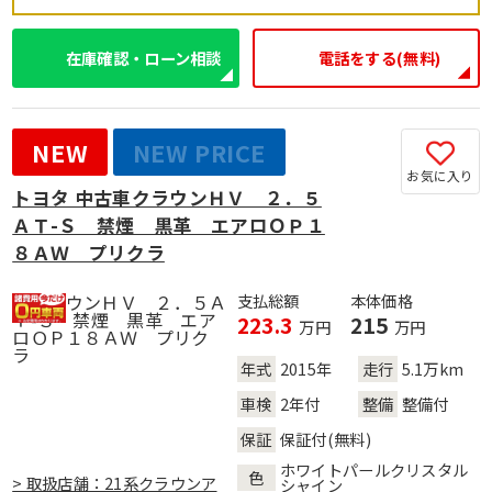
在庫確認・ローン相談
電話をする(無料)
NEW
NEW PRICE
お気に入り
トヨタ 中古車クラウンＨＶ ２．５
ＡＴ-Ｓ 禁煙 黒革 エアロＯＰ１
８ＡＷ プリクラ
支払総額
本体価格
223.3
215
万円
万円
年式
2015年
走行
5.1万km
車検
2年付
整備
整備付
保証
保証付(無料)
ホワイトパールクリスタル
色
> 取扱店舗：21系クラウンア
シャイン