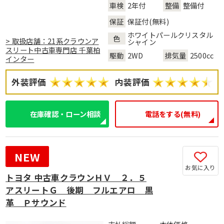
車検
2年付
整備
整備付
保証
保証付(無料)
ホワイトパールクリスタル
色
> 取扱店舗：21系クラウンア
シャイン
スリート中古車専門店 千葉柏
駆動
2WD
排気量
2500cc
インター
外装評価
内装評価
在庫確認・ローン相談
電話をする(無料)
NEW
お気に入り
トヨタ 中古車クラウンＨＶ ２．５
アスリートＧ 後期 フルエアロ 黒
革 Ｐサウンド