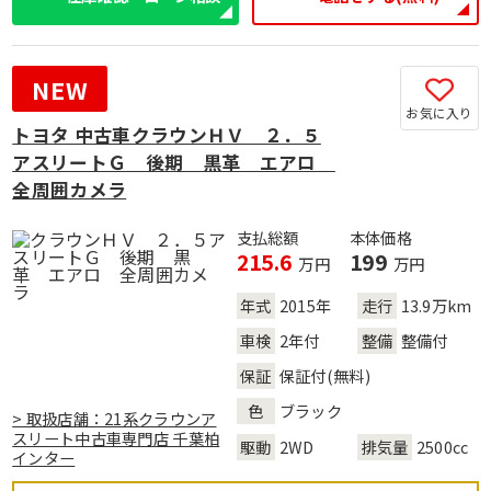
NEW
お気に入り
トヨタ 中古車クラウンＨＶ ２．５
アスリートＧ 後期 黒革 エアロ
全周囲カメラ
支払総額
本体価格
215.6
199
万円
万円
年式
2015年
走行
13.9万km
車検
2年付
整備
整備付
保証
保証付(無料)
色
ブラック
> 取扱店舗：21系クラウンア
スリート中古車専門店 千葉柏
駆動
2WD
排気量
2500cc
インター