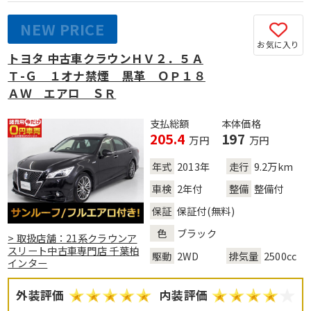
NEW PRICE
お気に入り
トヨタ 中古車クラウンＨＶ２．５Ａ
Ｔ-Ｇ １オナ禁煙 黒革 ＯＰ１８
ＡＷ エアロ ＳＲ
支払総額
本体価格
205.4
197
万円
万円
年式
2013年
走行
9.2万km
車検
2年付
整備
整備付
保証
保証付(無料)
色
ブラック
> 取扱店舗：21系クラウンア
スリート中古車専門店 千葉柏
駆動
2WD
排気量
2500cc
インター
外装評価
内装評価