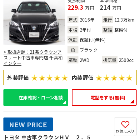
支払総額
本体価格
229.3
214
万円
万円
年式
2016年
走行
12.3万km
車検
2年付
整備
整備付
保証
保証付(無料)
色
ブラック
> 取扱店舗：21系クラウンア
スリート中古車専門店 千葉柏
駆動
2WD
排気量
2500cc
インター
外装評価
内装評価
在庫確認・ローン相談
電話をする(無料)
NEW PRICE
お気に入り
トヨタ 中古車クラウンＨＶ ２．５