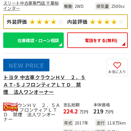
スリート中古車専門店 千葉柏
駆動
2WD
排気量
2500cc
インター
外装評価
内装評価
在庫確認・ローン相談
電話をする(無料)
NEW PRICE
お気に入り
トヨタ 中古車クラウンＨＶ ２．５
ＡＴ-ＳＪフロンティアＬＴＤ 禁
煙 法人ワンオーナー
支払総額
本体価格
224.2
219
万円
万円
年式
2017年
走行
11.8万km