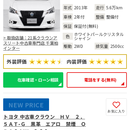
年式
2013年
走行
5.6万km
車検
2年付
整備
整備付
保証
保証付(無料)
ホワイトパールクリスタル
色
> 取扱店舗：21系クラウンア
シャイン
スリート中古車専門店 千葉柏
駆動
2WD
排気量
2500cc
インター
外装評価
内装評価
在庫確認・ローン相談
電話をする(無料)
NEW PRICE
お気に入り
トヨタ 中古車クラウン ＨＶ ２．
５ＡＴ-Ｇ 黒革 エアロ 禁煙 Ｏ