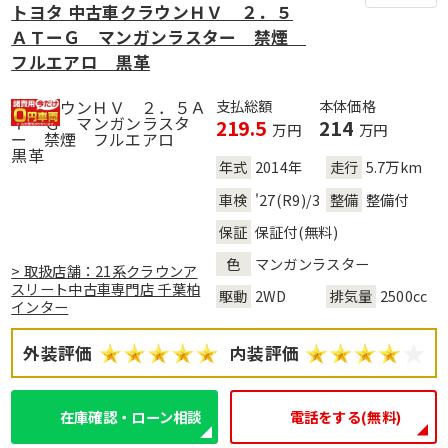
トヨタ 中古車クラウンＨＶ ２．５
ＡＴーＧ マンガンラスター 禁煙
フルエアロ 黒革
支払総額
本体価格
219.5
214
万円
万円
年式
2014年
走行
5.7万km
車検
'27(R9)/3
整備
整備付
保証
保証付(無料)
色
マンガンラスター
> 取扱店舗：21系クラウンア
スリート中古車専門店 千葉柏
駆動
2WD
排気量
2500cc
インター
外装評価
内装評価
在庫確認・ローン相談
電話をする(無料)