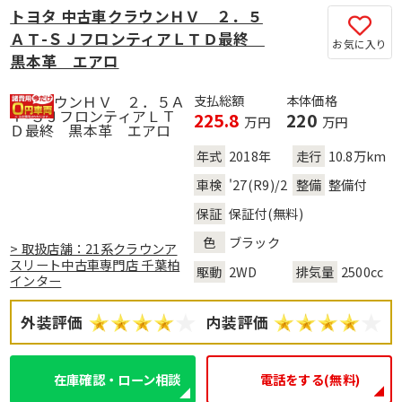
トヨタ 中古車クラウンＨＶ ２．５
ＡＴ-ＳＪフロンティアＬＴＤ最終
お気に入り
黒本革 エアロ
支払総額
本体価格
225.8
220
万円
万円
年式
2018年
走行
10.8万km
車検
'27(R9)/2
整備
整備付
保証
保証付(無料)
色
ブラック
> 取扱店舗：21系クラウンア
スリート中古車専門店 千葉柏
駆動
2WD
排気量
2500cc
インター
外装評価
内装評価
在庫確認・ローン相談
電話をする(無料)