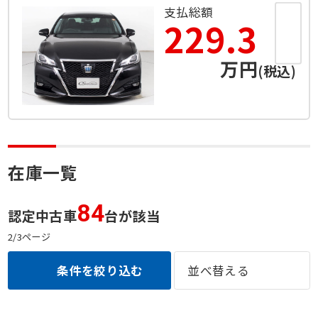
支払総額
199.5
万円
(税込)
在庫一覧
84
認定中古車
台が該当
2/3ページ
条件を絞り込む