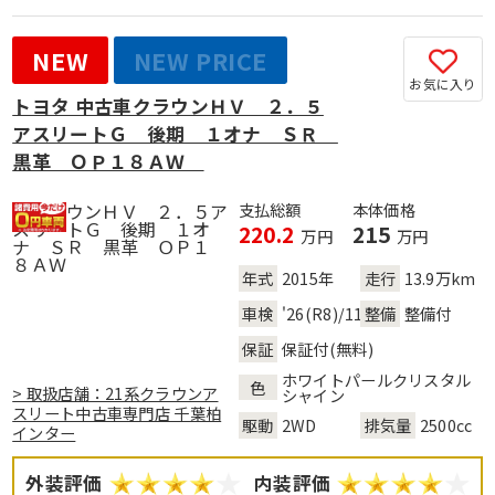
NEW
NEW PRICE
お気に入り
トヨタ 中古車クラウンＨＶ ２．５
アスリートＧ 後期 １オナ ＳＲ
黒革 ＯＰ１８ＡＷ
支払総額
本体価格
220.2
215
万円
万円
年式
2015年
走行
13.9万km
車検
'26(R8)/11
整備
整備付
保証
保証付(無料)
ホワイトパールクリスタル
色
> 取扱店舗：21系クラウンア
シャイン
スリート中古車専門店 千葉柏
駆動
2WD
排気量
2500cc
インター
外装評価
内装評価