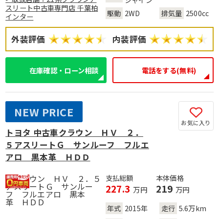
スリート中古車専門店 千葉柏
駆動
2WD
排気量
2500cc
インター
外装評価
内装評価
在庫確認・ローン相談
電話をする(無料)
NEW PRICE
お気に入り
トヨタ 中古車クラウン ＨＶ ２．
５アスリートＧ サンルーフ フルエ
アロ 黒本革 ＨＤＤ
支払総額
本体価格
227.3
219
万円
万円
年式
2015年
走行
5.6万km