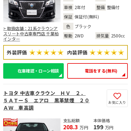
車検
2年付
整備
整備付
保証
保証付(無料)
色
ブラック
> 取扱店舗：21系クラウンア
スリート中古車専門店 千葉柏
駆動
2WD
排気量
2500cc
インター
外装評価
内装評価
在庫確認・ローン相談
電話をする(無料)
トヨタ 中古車クラウン ＨＶ ２．
５ＡＴーＳ エアロ 黒革禁煙 ２０
お気に入り
ＡＷ 車高調
支払総額
本体価格
208.3
199
万円
万円