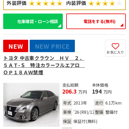
外装評価
内装評価
在庫確認・ローン相談
電話をする(無料)
NEW
NEW PRICE
お気に入り
トヨタ 中古車クラウン ＨＶ ２．
５ＡＴ-Ｓ 特注カラーフルエアロ
ＯＰ１８ＡＷ禁煙
支払総額
本体価格
206.3
194
万円
万円
年式
2013年
走行
6.1万km
車検
'26(R8)/12
整備
整備付
保証
保証付(無料)