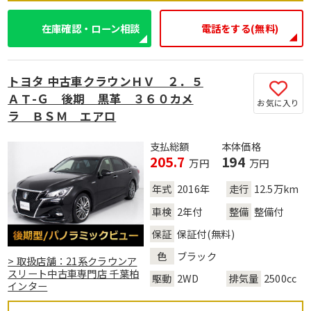
在庫確認・ローン相談
電話をする(無料)
トヨタ 中古車クラウンＨＶ ２．５
ＡＴ-Ｇ 後期 黒革 ３６０カメ
お気に入り
ラ ＢＳＭ エアロ
支払総額
本体価格
205.7
194
万円
万円
年式
2016年
走行
12.5万km
車検
2年付
整備
整備付
保証
保証付(無料)
色
ブラック
> 取扱店舗：21系クラウンア
スリート中古車専門店 千葉柏
駆動
2WD
排気量
2500cc
インター