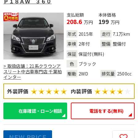
Ｐ１８ＡＷ ３６０
支払総額
本体価格
208.6
199
万円
万円
年式
2015年
走行
7.1万km
車検
2年付
整備
整備付
保証
保証付(無料)
色
ブラック
> 取扱店舗：21系クラウンア
スリート中古車専門店 千葉柏
駆動
2WD
排気量
2500cc
インター
外装評価
内装評価
在庫確認・ローン相談
電話をする(無料)
NEW PRICE