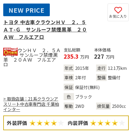
NEW PRICE
お気に入り
トヨタ 中古車クラウンＨＶ ２．５
ＡＴ-Ｇ サンルーフ禁煙黒革 ２０
ＡＷ フルエアロ
支払総額
本体価格
235.3
227
万円
万円
年式
2015年
走行
12.1万km
車検
2年付
整備
整備付
保証
保証付(無料)
色
ブラック
> 取扱店舗：21系クラウンア
スリート中古車専門店 千葉柏
駆動
2WD
排気量
2500cc
インター
外装評価
内装評価