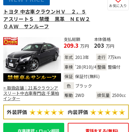
お気に入り
トヨタ 中古車クラウンＨＶ ２．５
アスリートＳ 禁煙 黒革 ＮＥＷ２
０ＡＷ サンルーフ
支払総額
本体価格
209.3
203
万円
万円
年式
2013年
走行
7万km
車検
'28(R10)/4
整備
整備付
保証
保証付(無料)
色
ブラック
> 取扱店舗：21系クラウンア
スリート中古車専門店 千葉柏
駆動
2WD
排気量
2500cc
インター
外装評価
内装評価
在庫確認・ローン相談
電話をする(無料)