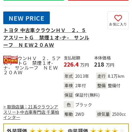
NEW PRICE
お気に入り
トヨタ 中古車クラウンＨＶ ２．５
アスリートＧ 禁煙１オ-ナ- サンル
ーフ ＮＥＷ２０ＡＷ
支払総額
本体価格
226.4
218
万円
万円
年式
2013年
走行
8.1万km
車検
2年付
整備
整備付
保証
保証付(無料)
色
ブラック
> 取扱店舗：21系クラウンア
スリート中古車専門店 千葉柏
駆動
2WD
排気量
2500cc
インター
外装評価
内装評価