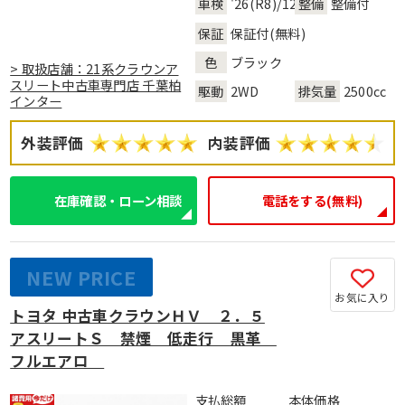
車検
'26(R8)/12
整備
整備付
保証
保証付(無料)
色
ブラック
> 取扱店舗：21系クラウンア
スリート中古車専門店 千葉柏
駆動
2WD
排気量
2500cc
インター
外装評価
内装評価
在庫確認・ローン相談
電話をする(無料)
NEW PRICE
お気に入り
トヨタ 中古車クラウンＨＶ ２．５
アスリートＳ 禁煙 低走行 黒革
フルエアロ
支払総額
本体価格