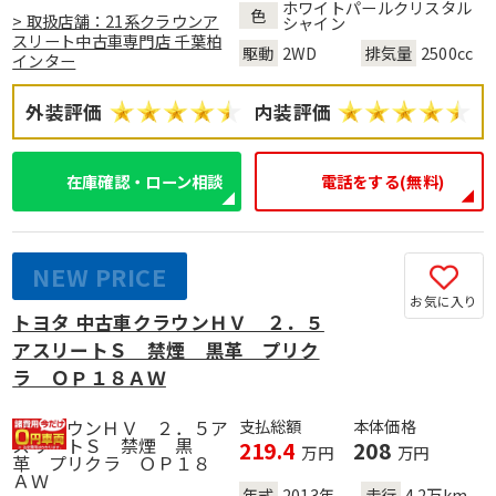
ホワイトパールクリスタル
色
> 取扱店舗：21系クラウンア
シャイン
スリート中古車専門店 千葉柏
駆動
2WD
排気量
2500cc
インター
外装評価
内装評価
在庫確認・ローン相談
電話をする(無料)
NEW PRICE
お気に入り
トヨタ 中古車クラウンＨＶ ２．５
アスリートＳ 禁煙 黒革 プリク
ラ ＯＰ１８ＡＷ
支払総額
本体価格
219.4
208
万円
万円
年式
2013年
走行
4.2万km