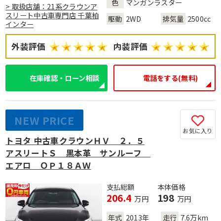
色
マンガンラスター
> 取扱店舗：21系クラウンア
スリート中古車専門店 千葉柏
駆動
2WD
排気量
2500cc
インター
外装評価
内装評価
在庫確認・ローン相談
電話をする(無料)
NEW PRICE
お気に入り
トヨタ 中古車クラウンＨＶ ２．５
アスリートＳ 黒本革 サンルーフ
エアロ ＯＰ１８ＡＷ
支払総額
本体価格
206.4
198
万円
万円
年式
2013年
走行
7.6万km