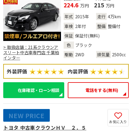
224.6
215
万円
万円
年式
2015年
走行
4万km
車検
2年付
整備
整備付
保証
保証付(無料)
色
ブラック
> 取扱店舗：21系クラウンア
スリート中古車専門店 千葉柏
駆動
2WD
排気量
2500cc
インター
外装評価
内装評価
在庫確認・ローン相談
電話をする(無料)
NEW PRICE
お気に入り
トヨタ 中古車クラウンＨＶ ２．５