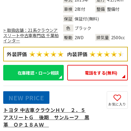
車検
2年付
整備
整備付
保証
保証付(無料)
色
ブラック
> 取扱店舗：21系クラウンア
スリート中古車専門店 千葉柏
駆動
2WD
排気量
2500cc
インター
外装評価
内装評価
在庫確認・ローン相談
電話をする(無料)
NEW PRICE
お気に入り
トヨタ 中古車クラウンＨＶ ２．５
アスリートＧ 後期 サンルーフ 黒
革 ＯＰ１８ＡＷ