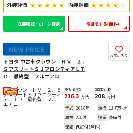
外装評価
内装評価
在庫確認・ローン相談
電話をする(無料)
NEW PRICE
お気に入り
トヨタ 中古車クラウン ＨＶ ２．
５アスリートＳＪフロンティアＬＴ
Ｄ 最終型 フルエアロ
支払総額
本体価格
216.3
208
万円
万円
年式
2018年
走行
11.7万km
車検
2年付
整備
整備付
保証
保証付(無料)