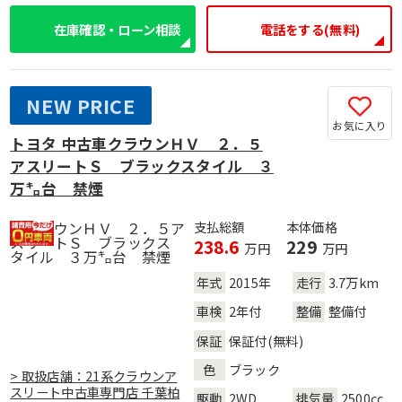
在庫確認・ローン相談
電話をする(無料)
NEW PRICE
お気に入り
トヨタ 中古車クラウンＨＶ ２．５
アスリートＳ ブラックスタイル ３
万㌔台 禁煙
支払総額
本体価格
238.6
229
万円
万円
年式
2015年
走行
3.7万km
車検
2年付
整備
整備付
保証
保証付(無料)
色
ブラック
> 取扱店舗：21系クラウンア
スリート中古車専門店 千葉柏
駆動
2WD
排気量
2500cc