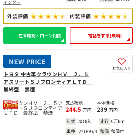
インター
外装評価
内装評価
在庫確認・ローン相談
電話をする(無料)
NEW PRICE
お気に入り
トヨタ 中古車クラウンＨＶ ２．５
アスリートＳＪフロンティアＬＴＤ
最終型 禁煙
支払総額
本体価格
244.5
239
万円
万円
年式
2018年
走行
6万km
車検
'27(R9)/4
整備
整備付