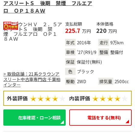
アスリートＳ 後期 禁煙 フルエア
ロ ＯＰ１８ＡＷ
支払総額
本体価格
225.7
220
万円
万円
年式
2016年
走行
9万km
車検
'27(R9)/9
整備
整備付
保証
保証付(無料)
色
ブラック
> 取扱店舗：21系クラウンア
スリート中古車専門店 千葉柏
駆動
2WD
排気量
2500cc
インター
外装評価
内装評価
在庫確認・ローン相談
電話をする(無料)