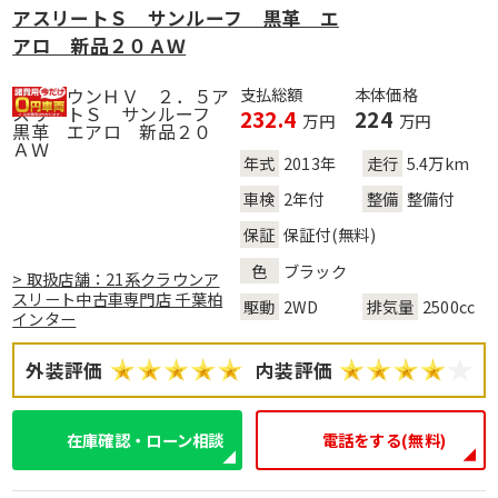
アスリートＳ サンルーフ 黒革 エ
アロ 新品２０ＡＷ
支払総額
本体価格
232.4
224
万円
万円
年式
2013年
走行
5.4万km
車検
2年付
整備
整備付
保証
保証付(無料)
色
ブラック
> 取扱店舗：21系クラウンア
スリート中古車専門店 千葉柏
駆動
2WD
排気量
2500cc
インター
外装評価
内装評価
在庫確認・ローン相談
電話をする(無料)