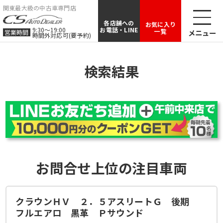
関東最大級の中古車専門店
各店舗への
お気に入り
9:30〜19:00
お電話・LINE
一覧
メニュー
営業時間
時間外対応可(要予約)
検索結果
お問合せ上位の注目車両
クラウンＨＶ ２．５アスリートＳ １オー
ナー サンルーフ 黒革 フルエアロ