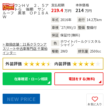
支払総額
本体価格
219.4
214
万円
万円
年式
2016年
走行
14.2万km
車検
'27(R9)/3
整備
整備付
保証
保証付(無料)
ホワイトパールクリスタル
色
> 取扱店舗：21系クラウンア
シャイン
スリート中古車専門店 千葉柏
駆動
2WD
排気量
2500cc
インター
外装評価
内装評価
在庫確認・ローン相談
電話をする(無料)
NEW PRICE
お気に入り