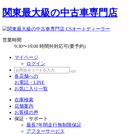
関東最大級の中古車専門店
営業時間
9:30〜19:00 時間外対応可(要予約)
マイページ
ログイン
各店舗への
お電話・LINE
お気に入り一覧
在庫検索
店舗案内
お客様の声
保証・サポート
最長7年間走行無制限保証
アフターサービス