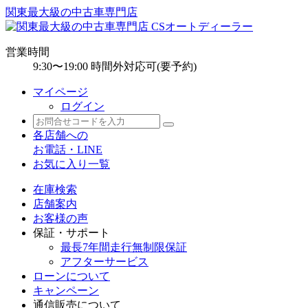
関東最大級の中古車専門店
営業時間
9:30〜19:00 時間外対応可(要予約)
マイページ
ログイン
各店舗への
お電話・LINE
お気に入り一覧
在庫検索
店舗案内
お客様の声
保証・サポート
最長7年間走行無制限保証
アフターサービス
ローンについて
キャンペーン
通信販売について