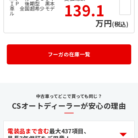
139.1
万円
(税込)
フーガの在庫一覧
CSオートディーラーが安心の理由
電装品まで含む
最大437項目、