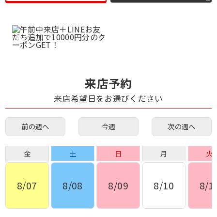
来店予約
来店希望日をお選びください
前の週へ
今週
次の週へ
金
土
日
月
火
8/07
8/08
8/09
8/10
8/1