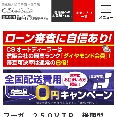
関東最大級の中古車専門店
各店舗への
お気に入り
9:30〜19:00
お電話・LINE
一覧
メニュー
営業時間
時間外対応可(要予約)
フーガ ２５０ＶＩＰ 後期型