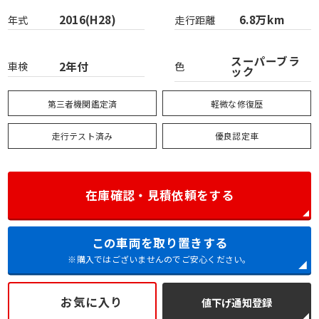
2016(H28)
6.8万km
年式
走行距離
スーパーブラ
2年付
車検
色
ック
第三者機関鑑定済
軽微な修復歴
走行テスト済み
優良認定車
在庫確認・見積依頼をする
この車両を取り置きする
※購入ではございませんのでご安心ください。
お気に入り
値下げ通知登録