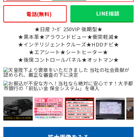
LINE相談
電話(無料)
★日産 ﾌｰｶﾞ 250VIP 後期型★
★黒本革★アラウンドビュー★衝突軽減★
★インテリジェントクルーズ★HDDナビ★
★エアシート★シートヒーター★
★後席コントロールパネル★オットマン★
拡大画像をみる