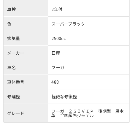
車検
2年付
色
スーパーブラック
排気量
2500cc
メーカー
日産
車名
フーガ
車体番号
488
修理歴
軽微な修復歴
フーガ ２５０ＶＩＰ 後期型 黒本
グレード
革 全国超希少モデル