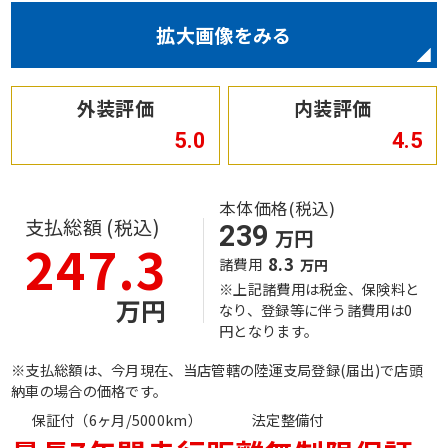
拡大画像をみる
外装評価
内装評価
5.0
4.5
本体価格(税込)
支払総額 (税込)
239
万円
247.3
8.3
諸費用
万円
※上記諸費用は税金、保険料と
万円
なり、登録等に伴う諸費用は0
円となります。
※支払総額は、今月現在、当店管轄の陸運支局登録(届出)で店頭
納車の場合の価格です。
保証付（6ヶ月/5000km）
法定整備付