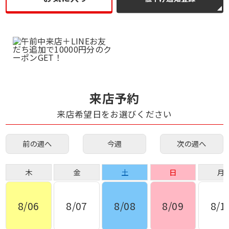
来店予約
来店希望日をお選びください
前の週へ
今週
次の週へ
木
金
土
日
月
8/06
8/07
8/08
8/09
8/1