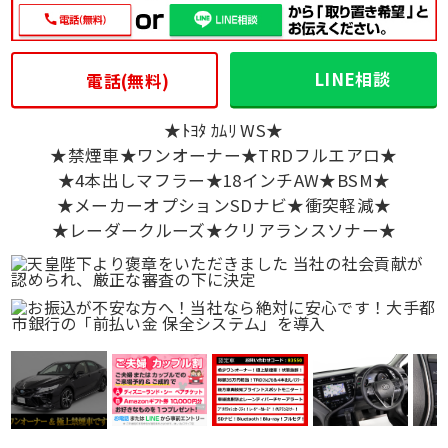
LINE相談
電話(無料)
★ﾄﾖﾀ ｶﾑﾘ WS★
★禁煙車★ワンオーナー★TRDフルエアロ★
★4本出しマフラー★18インチAW★BSM★
★メーカーオプションSDナビ★衝突軽減★
★レーダークルーズ★クリアランスソナー★