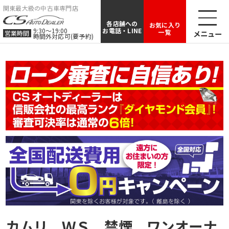
関東最大級の中古車専門店
各店舗への
お気に入り
9:30〜19:00
お電話・LINE
一覧
メニュー
営業時間
時間外対応可(要予約)
カムリ ＷＳ 禁煙 ワンオーナ