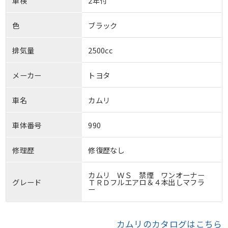
車検
2年付
色
ブラック
排気量
2500cc
メーカー
トヨタ
車名
カムリ
車体番号
990
修理歴
修復歴なし
カムリ ＷＳ 禁煙 ワンオーナー
グレード
ＴＲＤフルエアロ＆４本出しマフラ
ー
カムリのカタログはこちら