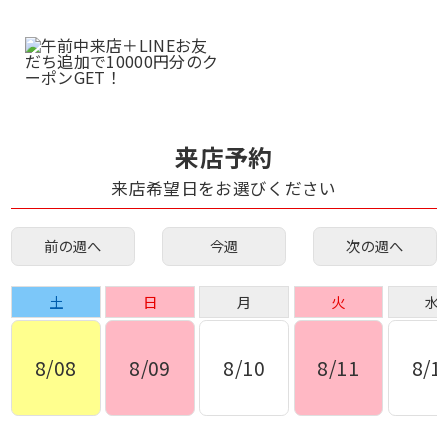
来店予約
来店希望日をお選びください
前の週へ
今週
次の週へ
土
日
月
火
水
8/08
8/09
8/10
8/11
8/1