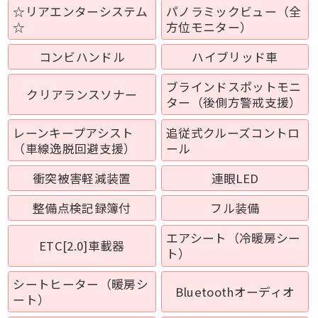
☆リアエンターシステム
パノラミックビュー（全
☆
方位モニター）
コンビハンドル
ハイブリッド車
ブラインドスポットモニ
クリアランスソナー
ター（後側方警戒支援）
レーンキープアシスト
追従式クルーズコントロ
（車線逸脱回避支援）
ール
衝突被害軽減装置
連眼LED
整備点検記録簿付
フル装備
エアシート（冷暖房シー
ETC[2.0]車載器
ト）
シートヒーター（暖房シ
Bluetoothオーディオ
ート）