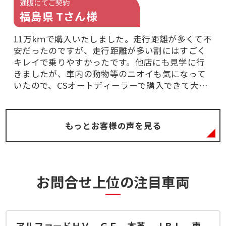
通販にてご契約
福島県 Tさん様
11万kｍで購入いたしました。走行距離が多くて不
安だったのですが、走行距離が多い割にはすごく
キレイで乗りやすかったです。他店にも見学に行
きましたが、車内の動物等のニオイも気になって
いたので、CSオートディーラーで購入できて大変
良かったです。ニオイ等もなく又、ボディーコー
ティングをして頂きましたがすごくピカピカでキ
レイです。保証にも加入しましたが、まだ壊れた
もっとお客様の声を見る
りしていないので分かりませんが全てにおいてお
客に寄り添ってくれていると思う。
お問合せ上位の注目車両
アルファードＨＶ ＧＦ 本革 ＪＢＬ 車