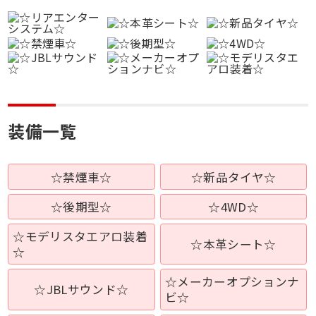
装備一覧
☆禁煙車☆
☆新品タイヤ☆
☆後期型☆
☆4WD☆
☆モデリスタエアロ装着
☆本革シート☆
☆
☆メーカーオプションナ
☆JBLサウンド☆
ビ☆