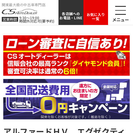
関東最大級の中古車専門店
各店舗への
お気に入り
9:30〜19:00
お電話・LINE
一覧
メニュー
営業時間
時間外対応可(要予約)
アルファードＨＶ エグゼクティ